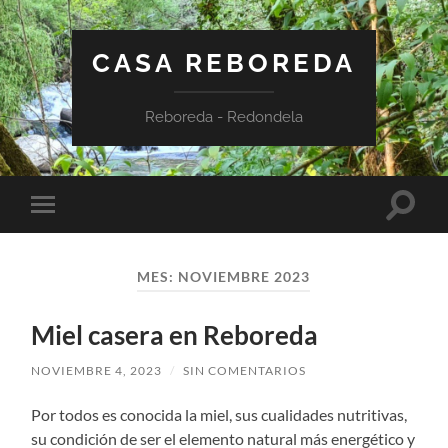
CASA REBOREDA
Reboreda - Redondela
Altern
Alternar
el
el
campo
menú
de
móvil
búsqu
MES:
NOVIEMBRE 2023
Miel casera en Reboreda
NOVIEMBRE 4, 2023
/
SIN COMENTARIOS
Por todos es conocida la miel, sus cualidades nutritivas,
su condición de ser el elemento natural más energético y