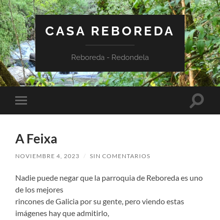
CASA REBOREDA
Reboreda - Redondela
Altern
Alternar
el
el
campo
menú
de
móvil
búsqu
A Feixa
NOVIEMBRE 4, 2023
/
SIN COMENTARIOS
Nadie puede negar que la parroquia de Reboreda es uno
de los mejores
rincones de Galicia por su gente, pero viendo estas
imágenes hay que admitirlo,